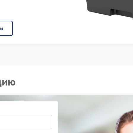
ны
цию