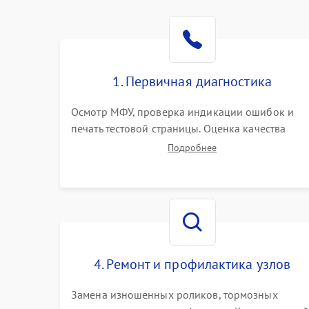
1. Первичная диагностика
Осмотр МФУ, проверка индикации ошибок и
печать тестовой страницы. Оценка качества
захвата бумаги и работы сканирующей линейки
Подробнее
Сбор данных о замятиях, дефектах
изображения или посторонних шумах при
работе.
4. Ремонт и профилактика узлов
Замена изношенных роликов, тормозных