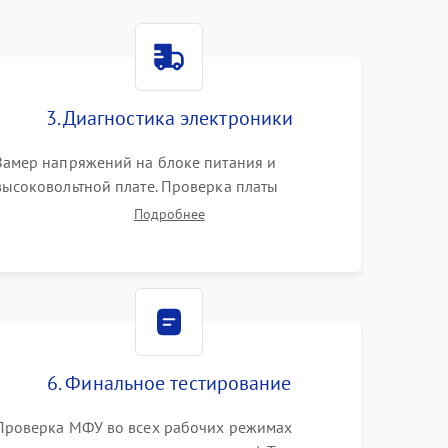
3. Диагностика электроники
Замер напряжений на блоке питания и
высоковольтной плате. Проверка платы
форматирования, целостности плоских шлейфов
Подробнее
сканера и работоспособности флажков и
оптопар (датчиков прохождения бумаги).
6. Финальное тестирование
Проверка МФУ во всех рабочих режимах