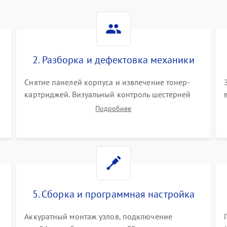
2. Разборка и дефектовка механики
Снятие панелей корпуса и извлечение тонер-
картриджей. Визуальный контроль шестерней
.
редуктора, роликов захвата, термопленки и
Подробнее
прижимного вала в печи (фьюзере). Проверка
оптики сканера на загрязнения.
5. Сборка и программная настройка
Аккуратный монтаж узлов, подключение