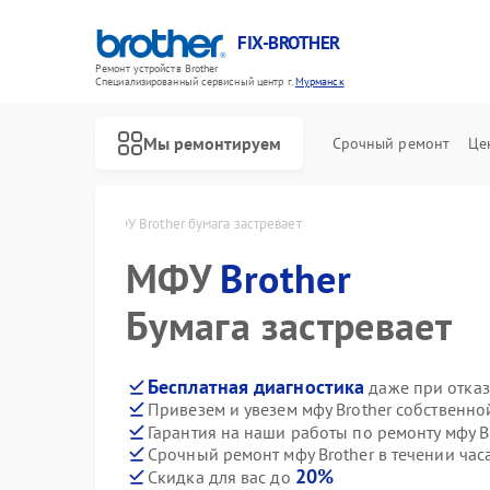
FIX-BROTHER
Ремонт устройств Brother
Специализированный cервисный центр г.
Мурманск
Мы ремонтируем
Срочный ремонт
Це
her в Мурманске
МФУ Brother бумага застревает
МФУ
Brother
Бумага застревает
Бесплатная диагностика
даже при отказ
Привезем и увезем мфу Brother собственно
Ремонт распошивальных машин Brother
Ремонт швейных машинок Brother
Ремонт вышивальных машин Brother
Гарантия на наши работы по ремонту мфу B
Срочный ремонт мфу Brother в течении час
20%
Скидка для вас до