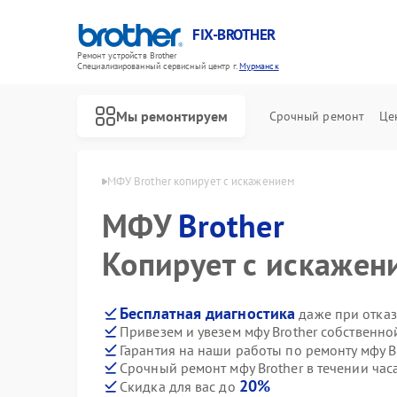
FIX-BROTHER
Ремонт устройств Brother
Специализированный cервисный центр г.
Мурманск
Мы ремонтируем
Срочный ремонт
Це
Brother в Мурманске
МФУ Brother копирует с искажением
МФУ
Brother
Копирует с искажен
Бесплатная диагностика
даже при отказ
Привезем и увезем мфу Brother собственно
Ремонт распошивальных машин Brother
Ремонт швейных машинок Brother
Ремонт вышивальных машин Brother
Гарантия на наши работы по ремонту мфу B
Срочный ремонт мфу Brother в течении час
20%
Скидка для вас до