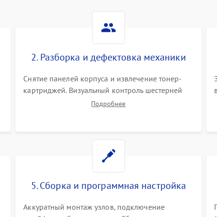
2. Разборка и дефектовка механики
Снятие панелей корпуса и извлечение тонер-
картриджей. Визуальный контроль шестерней
.
редуктора, роликов захвата, термопленки и
Подробнее
прижимного вала в печи (фьюзере). Проверка
оптики сканера на загрязнения.
5. Сборка и программная настройка
Аккуратный монтаж узлов, подключение