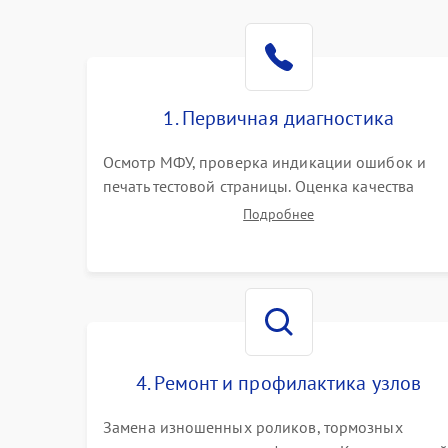
1. Первичная диагностика
Осмотр МФУ, проверка индикации ошибок и
печать тестовой страницы. Оценка качества
захвата бумаги и работы сканирующей линейки
Подробнее
Сбор данных о замятиях, дефектах
изображения или посторонних шумах при
работе.
4. Ремонт и профилактика узлов
Замена изношенных роликов, тормозных