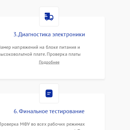
3. Диагностика электроники
Замер напряжений на блоке питания и
высоковольтной плате. Проверка платы
форматирования, целостности плоских шлейфов
Подробнее
сканера и работоспособности флажков и
оптопар (датчиков прохождения бумаги).
6. Финальное тестирование
Проверка МФУ во всех рабочих режимах