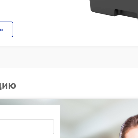
ны
цию