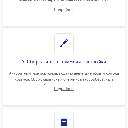
Обязательная очистка блока лазера (LSU), зеркал и тракта
Подробнее
печати от просыпанного тонера и бумажной пыли.
5. Сборка и программная настройка
Аккуратный монтаж узлов, подключение шлейфов и сборка
корпуса. Сброс сервисных счетчиков (абсорбера, узла
закрепления), обновление прошивки и программная
Подробнее
калибровка цветопередачи и позиционирования сканера.