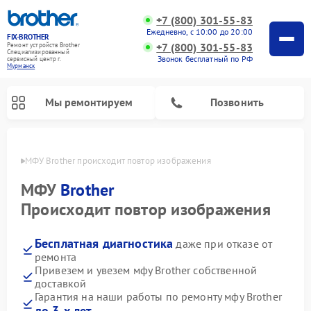
+7 (800) 301-55-83
Ежедневно, с 10:00 до 20:00
FIX-BROTHER
+7 (800) 301-55-83
Ремонт устройств Brother
Специализированный
Звонок бесплатный по РФ
cервисный центр г.
Мурманск
Мы ремонтируем
Позвонить
анске
МФУ Brother происходит повтор изображения
МФУ
Brother
Происходит повтор изображения
Бесплатная диагностика
даже при отказе от
Ремонт распошивальных машин Brother
Ремонт швейных машинок Brother
Ремонт вышивальных машин Brother
ремонта
Привезем и увезем мфу Brother собственной
доставкой
Гарантия на наши работы по ремонту мфу Brother
до 3-х лет