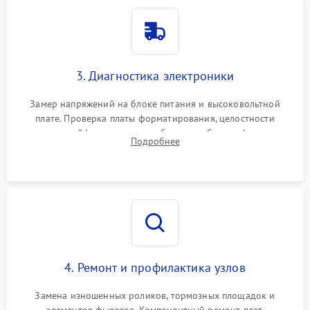
3. Диагностика электроники
Замер напряжений на блоке питания и высоковольтной
плате. Проверка платы форматирования, целостности
плоских шлейфов сканера и работоспособности флажков и
Подробнее
оптопар (датчиков прохождения бумаги).
4. Ремонт и профилактика узлов
Замена изношенных роликов, тормозных площадок и
элементов фьюзера. Компонентный ремонт плат.