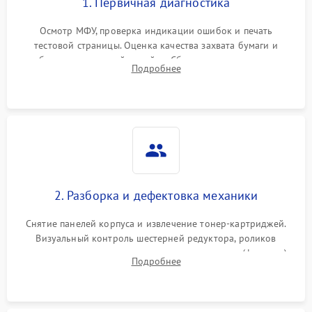
1. Первичная диагностика
Осмотр МФУ, проверка индикации ошибок и печать
тестовой страницы. Оценка качества захвата бумаги и
работы сканирующей линейки. Сбор данных о замятиях,
Подробнее
дефектах изображения или посторонних шумах при работе.
2. Разборка и дефектовка механики
Снятие панелей корпуса и извлечение тонер-картриджей.
Визуальный контроль шестерней редуктора, роликов
захвата, термопленки и прижимного вала в печи (фьюзере).
Подробнее
Проверка оптики сканера на загрязнения.