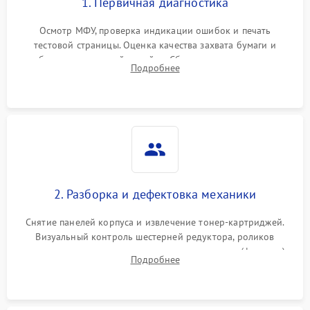
1. Первичная диагностика
Осмотр МФУ, проверка индикации ошибок и печать
тестовой страницы. Оценка качества захвата бумаги и
работы сканирующей линейки. Сбор данных о замятиях,
Подробнее
дефектах изображения или посторонних шумах при работе.
2. Разборка и дефектовка механики
Снятие панелей корпуса и извлечение тонер-картриджей.
Визуальный контроль шестерней редуктора, роликов
захвата, термопленки и прижимного вала в печи (фьюзере).
Подробнее
Проверка оптики сканера на загрязнения.