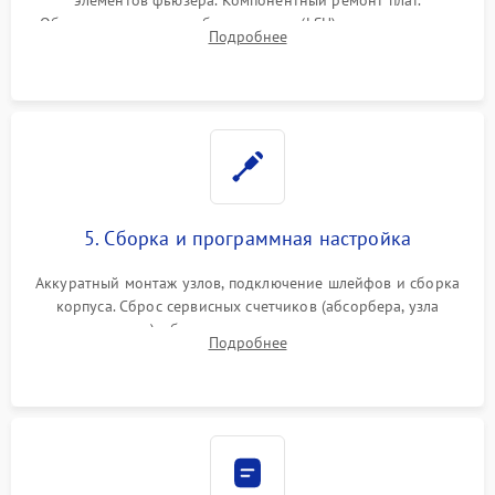
Обязательная очистка блока лазера (LSU), зеркал и тракта
Подробнее
печати от просыпанного тонера и бумажной пыли.
5. Сборка и программная настройка
Аккуратный монтаж узлов, подключение шлейфов и сборка
корпуса. Сброс сервисных счетчиков (абсорбера, узла
закрепления), обновление прошивки и программная
Подробнее
калибровка цветопередачи и позиционирования сканера.