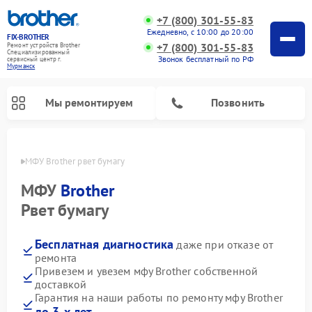
+7 (800) 301-55-83
Ежедневно, с 10:00 до 20:00
FIX-BROTHER
+7 (800) 301-55-83
Ремонт устройств Brother
Специализированный
Звонок бесплатный по РФ
cервисный центр г.
Мурманск
Мы ремонтируем
Позвонить
анске
МФУ Brother рвет бумагу
МФУ
Brother
Рвет бумагу
Бесплатная диагностика
даже при отказе от
Ремонт распошивальных машин Brother
Ремонт швейных машинок Brother
Ремонт вышивальных машин Brother
ремонта
Привезем и увезем мфу Brother собственной
доставкой
Гарантия на наши работы по ремонту мфу Brother
до 3-х лет