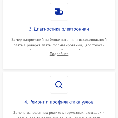
3. Диагностика электроники
Замер напряжений на блоке питания и высоковольтной
плате. Проверка платы форматирования, целостности
плоских шлейфов сканера и работоспособности флажков и
Подробнее
оптопар (датчиков прохождения бумаги).
4. Ремонт и профилактика узлов
Замена изношенных роликов, тормозных площадок и
элементов фьюзера. Компонентный ремонт плат.