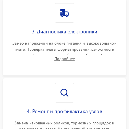
3. Диагностика электроники
Замер напряжений на блоке питания и высоковольтной
плате. Проверка платы форматирования, целостности
плоских шлейфов сканера и работоспособности флажков и
Подробнее
оптопар (датчиков прохождения бумаги).
4. Ремонт и профилактика узлов
Замена изношенных роликов, тормозных площадок и
элементов фьюзера. Компонентный ремонт плат.