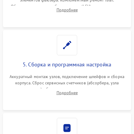
Обязательная очистка блока лазера (LSU), зеркал и тракта
Подробнее
печати от просыпанного тонера и бумажной пыли.
5. Сборка и программная настройка
Аккуратный монтаж узлов, подключение шлейфов и сборка
корпуса. Сброс сервисных счетчиков (абсорбера, узла
закрепления), обновление прошивки и программная
Подробнее
калибровка цветопередачи и позиционирования сканера.