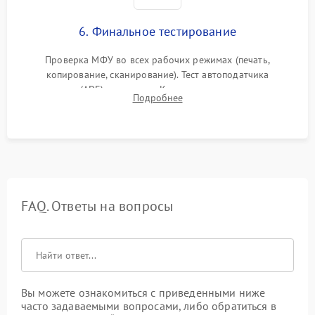
6. Финальное тестирование
Проверка МФУ во всех рабочих режимах (печать,
копирование, сканирование). Тест автоподатчика
документов (ADF) и дуплекса. Контроль качества отпечатка
Подробнее
на отсутствие серого фона, полос и надежность запекания
тонера.
FAQ. Ответы на вопросы
Вы можете ознакомиться с приведенными ниже
часто задаваемыми вопросами, либо обратиться в