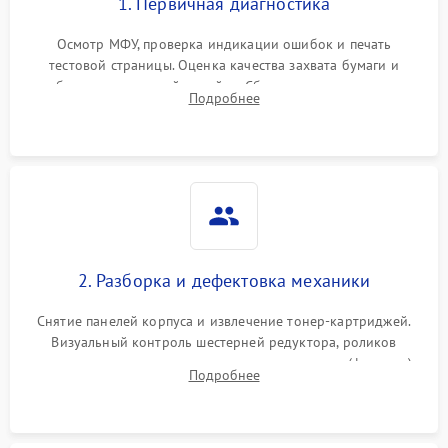
1. Первичная диагностика
Осмотр МФУ, проверка индикации ошибок и печать
тестовой страницы. Оценка качества захвата бумаги и
работы сканирующей линейки. Сбор данных о замятиях,
Подробнее
дефектах изображения или посторонних шумах при работе.
2. Разборка и дефектовка механики
Снятие панелей корпуса и извлечение тонер-картриджей.
Визуальный контроль шестерней редуктора, роликов
захвата, термопленки и прижимного вала в печи (фьюзере).
Подробнее
Проверка оптики сканера на загрязнения.