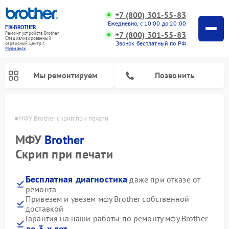
+7 (800) 301-55-83
Ежедневно, с 10:00 до 20:00
FIX-BROTHER
+7 (800) 301-55-83
Ремонт устройств Brother
Специализированный
Звонок бесплатный по РФ
cервисный центр г.
Мурманск
Мы ремонтируем
Позвонить
анске
МФУ Brother скрип при печати
МФУ
Brother
Скрип при печати
Бесплатная диагностика
даже при отказе от
Ремонт распошивальных машин Brother
Ремонт швейных машинок Brother
Ремонт вышивальных машин Brother
ремонта
Привезем и увезем мфу Brother собственной
доставкой
Гарантия на наши работы по ремонту мфу Brother
до 3-х лет