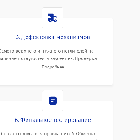
3. Дефектовка механизмов
Осмотр верхнего и нижнего петлителей на
наличие погнутостей и заусенцев. Проверка
остроты режущих кромок ножей, состояния
Подробнее
приводного ремня, электромотора и механизма
дифференциальной подачи ткани.
6. Финальное тестирование
Сборка корпуса и заправка нитей. Обметка