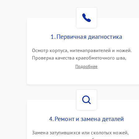
1. Первичная диагностика
Осмотр корпуса, нитенаправителей и ножей.
Проверка качества краеобметочного шва,
натяжения нитей и работы педали. Выявление
Подробнее
пропусков стежков, обрывов нити,
заклинивания или тупого среза ткани на
тестовом образце.
4. Ремонт и замена деталей
Замена затупившихся или сколотых ножей,