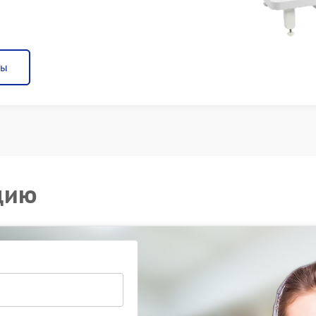
ны
цию