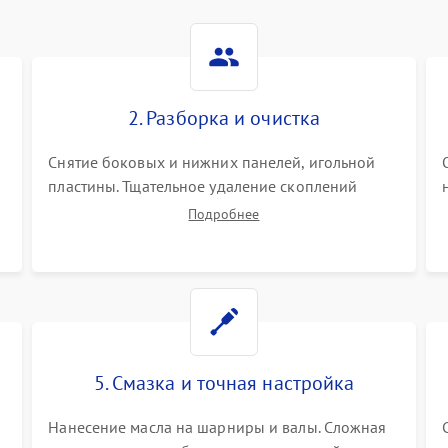
2. Разборка и очистка
Снятие боковых и нижних панелей, игольной
пластины. Тщательное удаление скоплений
тканевой пыли, обрезков и очесов из зоны
Подробнее
петлителей и ножей с помощью жестких кистей,
пинцета и потока сжатого воздуха.
5. Смазка и точная настройка
Нанесение масла на шарниры и валы. Сложная