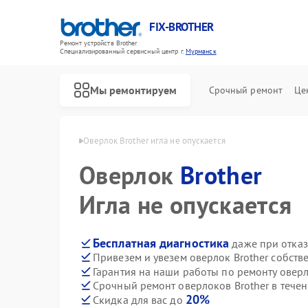
FIX-BROTHER
Ремонт устройств Brother
Специализированный cервисный центр г.
Мурманск
Мы ремонтируем
Срочный ремонт
Це
Brother в Мурманске
Оверлок Brother игла не опускается
Оверлок
Brother
Игла не опускается
Бесплатная диагностика
даже при отказ
Привезем и увезем оверлок Brother собств
Ремонт распошивальных машин Brother
Ремонт швейных машинок Brother
Ремонт вышивальных машин Brother
Гарантия на наши работы по ремонту овер
Срочный ремонт оверлоков Brother в течен
20%
Скидка для вас до