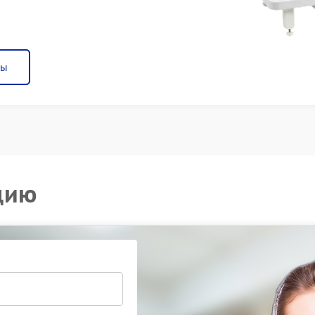
ны
цию