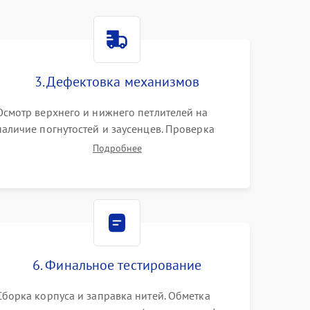
3. Дефектовка механизмов
Осмотр верхнего и нижнего петлителей на
наличие погнутостей и заусенцев. Проверка
остроты режущих кромок ножей, состояния
Подробнее
приводного ремня, электромотора и механизма
дифференциальной подачи ткани.
6. Финальное тестирование
Сборка корпуса и заправка нитей. Обметка