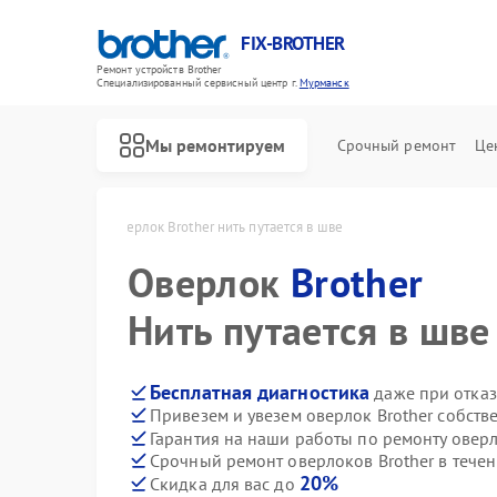
FIX-BROTHER
Ремонт устройств Brother
Специализированный cервисный центр г.
Мурманск
Мы ремонтируем
Срочный ремонт
Це
her в Мурманске
Оверлок Brother нить путается в шве
Оверлок
Brother
Нить путается в шве
Бесплатная диагностика
даже при отказ
Привезем и увезем оверлок Brother собств
Ремонт распошивальных машин Brother
Ремонт швейных машинок Brother
Ремонт вышивальных машин Brother
Гарантия на наши работы по ремонту овер
Срочный ремонт оверлоков Brother в течен
20%
Скидка для вас до