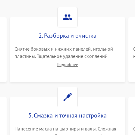
2. Разборка и очистка
Снятие боковых и нижних панелей, игольной
пластины. Тщательное удаление скоплений
тканевой пыли, обрезков и очесов из зоны
Подробнее
петлителей и ножей с помощью жестких кистей,
пинцета и потока сжатого воздуха.
5. Смазка и точная настройка
Нанесение масла на шарниры и валы. Сложная