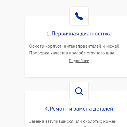
1. Первичная диагностика
Осмотр корпуса, нитенаправителей и ножей.
Проверка качества краеобметочного шва,
натяжения нитей и работы педали. Выявление
Подробнее
пропусков стежков, обрывов нити,
заклинивания или тупого среза ткани на
тестовом образце.
4. Ремонт и замена деталей
Замена затупившихся или сколотых ножей,