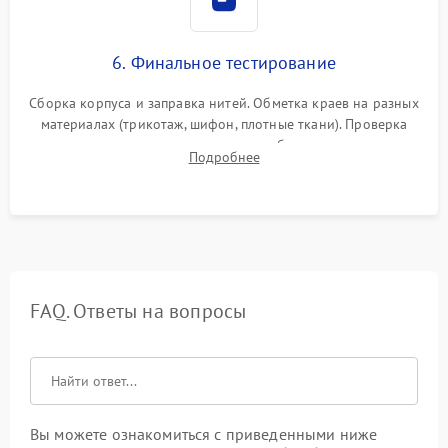
6. Финальное тестирование
Сборка корпуса и заправка нитей. Обметка краев на разных
материалах (трикотаж, шифон, плотные ткани). Проверка
ровности среза, эластичности шва, работы ролевого шва и
Подробнее
отсутствия стягивания или волнистости ткани.
FAQ. Ответы на вопросы
Вы можете ознакомиться с приведенными ниже