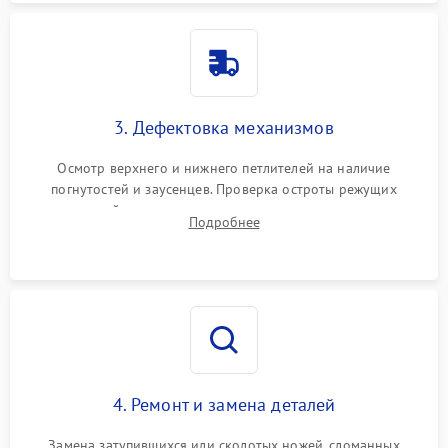
3. Дефектовка механизмов
Осмотр верхнего и нижнего петлителей на наличие
погнутостей и заусенцев. Проверка остроты режущих
кромок ножей, состояния приводного ремня, электромотора
Подробнее
и механизма дифференциальной подачи ткани.
4. Ремонт и замена деталей
Замена затупившихся или сколотых ножей, сломанных