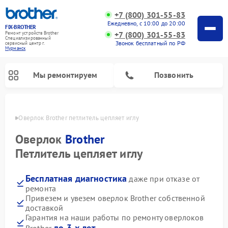
+7 (800) 301-55-83
Ежедневно, с 10:00 до 20:00
FIX-BROTHER
+7 (800) 301-55-83
Ремонт устройств Brother
Специализированный
Звонок бесплатный по РФ
cервисный центр г.
Мурманск
Мы ремонтируем
Позвонить
анске
Оверлок Brother петлитель цепляет иглу
Оверлок
Brother
Петлитель цепляет иглу
Бесплатная диагностика
даже при отказе от
Ремонт распошивальных машин Brother
Ремонт швейных машинок Brother
Ремонт вышивальных машин Brother
ремонта
Привезем и увезем оверлок Brother собственной
доставкой
Гарантия на наши работы по ремонту оверлоков
до 3-х лет
Brother