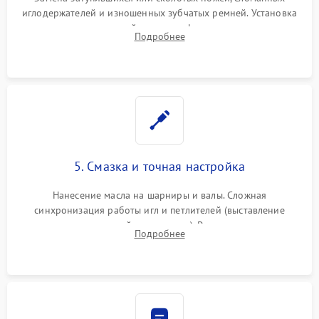
иглодержателей и изношенных зубчатых ремней. Установка
новых петлителей взамен деформированных.
Подробнее
Восстановление контактов в педали и цепях
электропривода.
5. Смазка и точная настройка
Нанесение масла на шарниры и валы. Сложная
синхронизация работы игл и петлителей (выставление
зазоров до сотых долей миллиметра). Регулировка прижима
Подробнее
ножей, ширины обметки и хода дифференциального
транспортера.