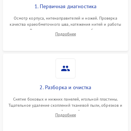
1. Первичная диагностика
Осмотр корпуса, нитенаправителей и ножей. Проверка
качества краеобметочного шва, натяжения нитей и работы
педали. Выявление пропусков стежков, обрывов нити,
Подробнее
заклинивания или тупого среза ткани на тестовом образце.
2. Разборка и очистка
Снятие боковых и нижних панелей, игольной пластины.
Тщательное удаление скоплений тканевой пыли, обрезков и
очесов из зоны петлителей и ножей с помощью жестких
Подробнее
кистей, пинцета и потока сжатого воздуха.