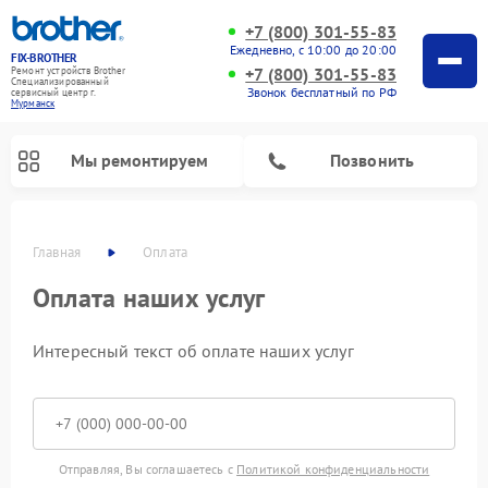
+7 (800) 301-55-83
Ежедневно, с 10:00 до 20:00
FIX-BROTHER
+7 (800) 301-55-83
Ремонт устройств Brother
Специализированный
Звонок бесплатный по РФ
cервисный центр г.
Мурманск
Мы ремонтируем
Позвонить
Главная
Оплата
Оплата наших услуг
Интересный текст об оплате наших услуг
Ремонт вышивальных машин Brother
Ремонт распошивальных машин Brother
Ремонт швейных машинок Brother
Отправляя, Вы соглашаетесь с
Политикой конфиденциальности