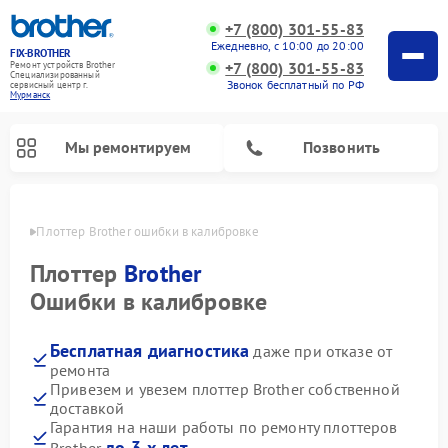
+7 (800) 301-55-83
Ежедневно, с 10:00 до 20:00
FIX-BROTHER
+7 (800) 301-55-83
Ремонт устройств Brother
Специализированный
Звонок бесплатный по РФ
cервисный центр г.
Мурманск
Мы ремонтируем
Позвонить
анске
Плоттер Brother ошибки в калибровке
Плоттер
Brother
Ошибки в калибровке
Бесплатная диагностика
даже при отказе от
Ремонт распошивальных машин Brother
Ремонт швейных машинок Brother
Ремонт вышивальных машин Brother
ремонта
Привезем и увезем плоттер Brother собственной
доставкой
Гарантия на наши работы по ремонту плоттеров
до 3-х лет
Brother