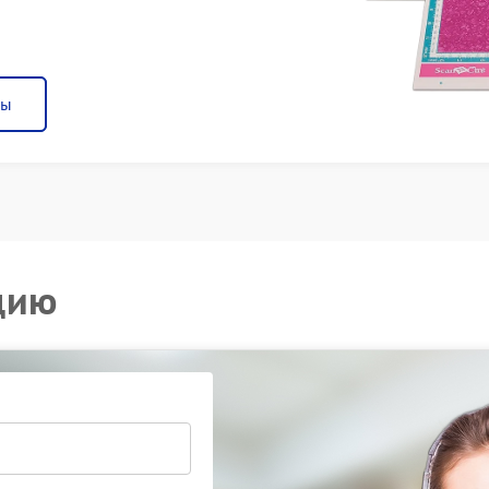
ны
цию