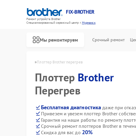
FIX-BROTHER
Ремонт устройств Brother
Специализированный cервисный центр г.
Мурманск
Мы ремонтируем
Срочный ремонт
Це
Brother в Мурманске
Плоттер Brother перегрев
Плоттер
Brother
Перегрев
Бесплатная диагностика
даже при отказ
Привезем и увезем плоттер Brother собств
Ремонт распошивальных машин Brother
Ремонт швейных машинок Brother
Ремонт вышивальных машин Brother
Гарантия на наши работы по ремонту плотт
Срочный ремонт плоттеров Brother в течен
20%
Скидка для вас до