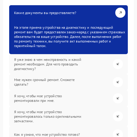
Какие документы вы предоставляете?
На этапе приема устройства на диагностику и последующий
ремонт вам будет предоставлен заказ-наряд с указанием страховых
обязательств на ваше устройство. Далее, после выполнения работ
по ремонту техники, вы получите акт выполненных работ и
гарантийный талон.
Я уже знаю в чем неисправность и какой
ремонт необходим. Для чего проводить
диагностику?
Мне нужен срочный ремонт. Сможете
сделать?
Я хочу, чтобы мое устройство
ремонтировали при мне.
Я хочу, чтобы мое устройство
ремонтировалось только оригинальными
запчастями.
Как я узнаю, что мое устройство готово?