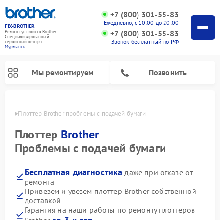
+7 (800) 301-55-83
Ежедневно, с 10:00 до 20:00
FIX-BROTHER
+7 (800) 301-55-83
Ремонт устройств Brother
Специализированный
Звонок бесплатный по РФ
cервисный центр г.
Мурманск
Мы ремонтируем
Позвонить
анске
Плоттер Brother проблемы с подачей бумаги
Плоттер
Brother
Проблемы с подачей бумаги
Бесплатная диагностика
даже при отказе от
Ремонт распошивальных машин Brother
Ремонт швейных машинок Brother
Ремонт вышивальных машин Brother
ремонта
Привезем и увезем плоттер Brother собственной
доставкой
Гарантия на наши работы по ремонту плоттеров
до 3-х лет
Brother