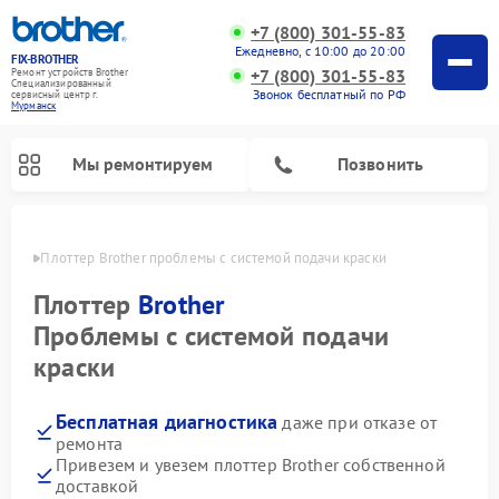
+7 (800) 301-55-83
Ежедневно, с 10:00 до 20:00
FIX-BROTHER
+7 (800) 301-55-83
Ремонт устройств Brother
Специализированный
Звонок бесплатный по РФ
cервисный центр г.
Мурманск
Мы ремонтируем
Позвонить
анске
Плоттер Brother проблемы с системой подачи краски
Плоттер
Brother
Проблемы с системой подачи
краски
Ремонт распошивальных машин Brother
Ремонт швейных машинок Brother
Ремонт вышивальных машин Brother
Бесплатная диагностика
даже при отказе от
ремонта
Привезем и увезем плоттер Brother собственной
доставкой