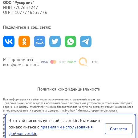
ООО "Русервис"
ИНН 7702633247
ОГРН 1077746335776
Поделиться в соц. сетях:
Мы принимаем
все формы оплаты
Политика конфиденциальности
Вся информация на сайте носит исключительно справочный характер.
Товарные знаки используются исключительно для описания устройств, в отношении которых
сервисные центры mur.brother-fixim.ru предоставляют услуги по ремонту. Услуги оказываются
в неавторизованных сервисных центрах mur.brother-fixim.ru, которые не связаны с
правообладателями товарных знаков или их официальными представителями.
Ремонт осуществляется для устройств, уже введенных в гражданский оборот в соответствии
Этот сайт использует файлы cookie. Вы можете
со статьей 1487 ГК РФ.
Использование товарных знаков не преследует цели индивидуализации услуг или введения
ознакомиться с
правилами использования
Согласен
потребителей в заблуждение, а служит для информирования о предоставляемых услугах по
файлов cookie
ремонту техники указанных брендов.
Представленная на сайте информация не является публичной офертой, определяемой