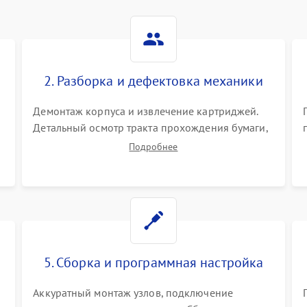
2. Разборка и дефектовка механики
Демонтаж корпуса и извлечение картриджей.
Детальный осмотр тракта прохождения бумаги,
шестерней привода, роликов захвата и узла
Подробнее
термозакрепления (фьюзера). Поиск
.
физического износа и повреждений деталей.
5. Сборка и программная настройка
Аккуратный монтаж узлов, подключение