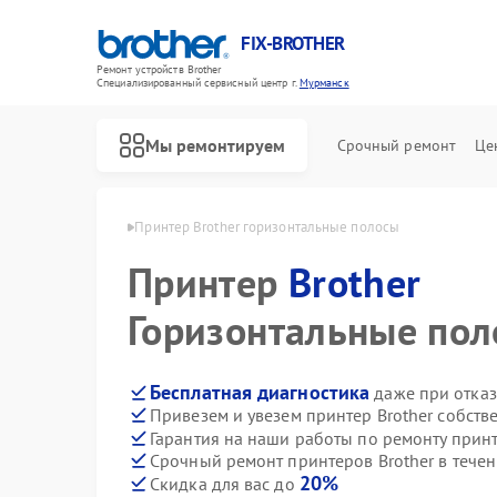
FIX-BROTHER
Ремонт устройств Brother
Специализированный cервисный центр г.
Мурманск
Мы ремонтируем
Срочный ремонт
Це
Brother в Мурманске
Принтер Brother горизонтальные полосы
Принтер
Brother
Горизонтальные по
Бесплатная диагностика
даже при отказ
Привезем и увезем принтер Brother собств
Ремонт распошивальных машин Brother
Ремонт швейных машинок Brother
Ремонт вышивальных машин Brother
Гарантия на наши работы по ремонту прин
Срочный ремонт принтеров Brother в течен
20%
Скидка для вас до