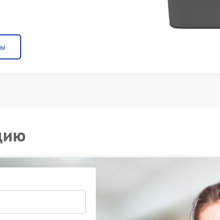
ны
цию