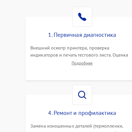
1. Первичная диагностика
Внешний осмотр принтера, проверка
индикаторов и печать тестового листа. Оценка
работы механизма подачи бумаги, выявление
Подробнее
посторонних шумов, замятий и первичный
анализ дефектов печати (полосы, фон, пробелы)
4. Ремонт и профилактика
Замена изношенных деталей (термопленки,