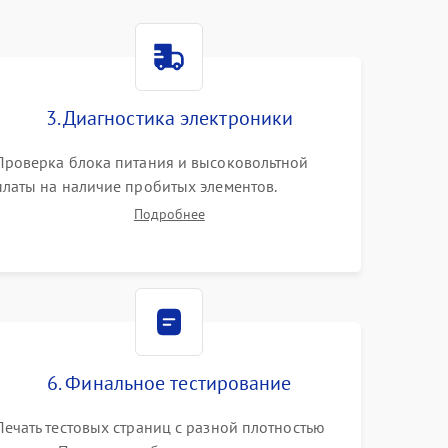
3. Диагностика электроники
Проверка блока питания и высоковольтной
платы на наличие пробитых элементов.
Тестирование платы форматирования,
Подробнее
целостности шлейфов, контактов картриджа и
оптопар (датчиков прохождения и наличия
бумаги).
6. Финальное тестирование
Печать тестовых страниц с разной плотностью