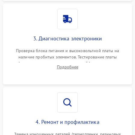
3. Диагностика электроники
Проверка блока питания и высоковольтной платы на
наличие пробитых элементов. Тестирование платы
форматирования, целостности шлейфов, контактов
Подробнее
картриджа и оптопар (датчиков прохождения и наличия
бумаги).
4. Ремонт и профилактика
Замена изношенных деталей (термопленки, резиновых