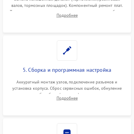
валов, тормозных площадок). Компонентный ремонт плат.
Тщательная очистка тракта печати, контактов и линз блока
Подробнее
лазера (LSU) от просыпанного тонера и пыли.
5. Сборка и программная настройка
Аккуратный монтаж узлов, подключение разъемов и
установка корпуса. Сброс сервисных ошибок, обнуление
счетчиков абсорбера (памперса) или узла переноса,
Подробнее
обновление прошивки и программная калибровка аппарата.