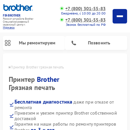
+7 (800) 301-55-83
Ежедневно, с 10:00 до 20:00
FIX-BROTHER
+7 (800) 301-55-83
Ремонт устройств Brother
Специализированный
Звонок бесплатный по РФ
cервисный центр г.
Мурманск
Мы ремонтируем
Позвонить
анске
Принтер Brother грязная печать
Принтер
Brother
Грязная печать
Бесплатная диагностика
даже при отказе от
Ремонт швейных машинок Brother
Ремонт распошивальных машин Brother
Ремонт вышивальных машин Brother
ремонта
Привезем и увезем принтер Brother собственной
доставкой
Гарантия на наши работы по ремонту принтеров
до 3-х лет
Brother