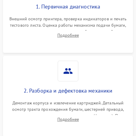
1. Первичная диагностика
Внешний осмотр принтера, проверка индикаторов и печать
тестового листа. Оценка работы механизма подачи бумаги,
выявление посторонних шумов, замятий и первичный анализ
Подробнее
дефектов печати (полосы, фон, пробелы).
2. Разборка и дефектовка механики
Демонтаж корпуса и извлечение картриджей. Детальный
осмотр тракта прохождения бумаги, шестерней привода,
роликов захвата и узла термозакрепления (фьюзера). Поиск
Подробнее
физического износа и повреждений деталей.