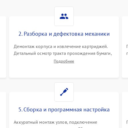
2. Разборка и дефектовка механики
Демонтаж корпуса и извлечение картриджей.
Детальный осмотр тракта прохождения бумаги,
шестерней привода, роликов захвата и узла
Подробнее
термозакрепления (фьюзера). Поиск
.
физического износа и повреждений деталей.
5. Сборка и программная настройка
Аккуратный монтаж узлов, подключение