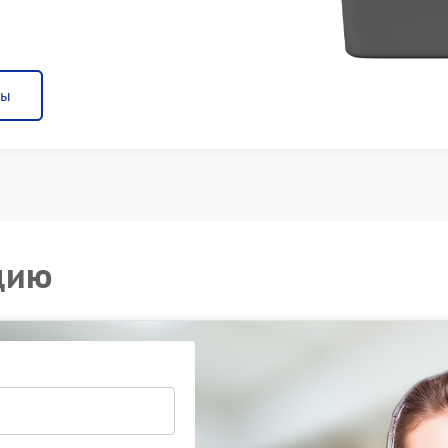
ны
цию