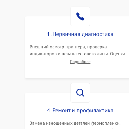
1. Первичная диагностика
Внешний осмотр принтера, проверка
индикаторов и печать тестового листа. Оценка
работы механизма подачи бумаги, выявление
Подробнее
посторонних шумов, замятий и первичный
анализ дефектов печати (полосы, фон, пробелы)
4. Ремонт и профилактика
Замена изношенных деталей (термопленки,