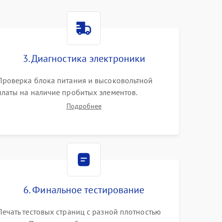
3. Диагностика электроники
Проверка блока питания и высоковольтной
платы на наличие пробитых элементов.
Тестирование платы форматирования,
Подробнее
целостности шлейфов, контактов картриджа и
оптопар (датчиков прохождения и наличия
бумаги).
6. Финальное тестирование
Печать тестовых страниц с разной плотностью