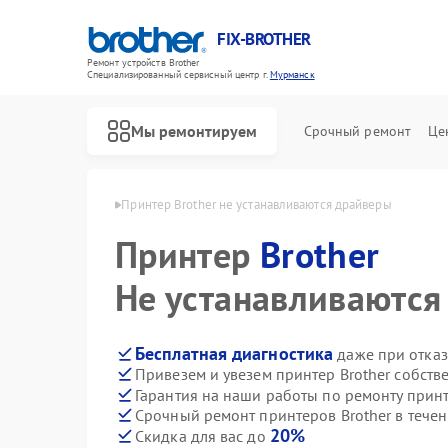
FIX-BROTHER
Ремонт устройств Brother
Специализированный cервисный центр г.
Мурманск
Мы ремонтируем
Срочный ремонт
Це
Brother в Мурманске
Принтер Brother не устанавливаются драйверы
Принтер
Brother
Не устанавливаются
Бесплатная диагностика
даже при отказ
Привезем и увезем принтер Brother собств
Ремонт распошивальных машин Brother
Ремонт швейных машинок Brother
Ремонт вышивальных машин Brother
Гарантия на наши работы по ремонту прин
Срочный ремонт принтеров Brother в течен
20%
Скидка для вас до