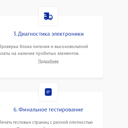
3. Диагностика электроники
Проверка блока питания и высоковольтной
платы на наличие пробитых элементов.
Тестирование платы форматирования,
Подробнее
целостности шлейфов, контактов картриджа и
оптопар (датчиков прохождения и наличия
бумаги).
6. Финальное тестирование
Печать тестовых страниц с разной плотностью