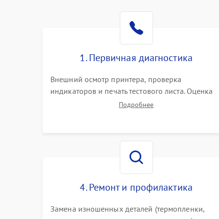
1. Первичная диагностика
Внешний осмотр принтера, проверка
индикаторов и печать тестового листа. Оценка
работы механизма подачи бумаги, выявление
Подробнее
посторонних шумов, замятий и первичный
анализ дефектов печати (полосы, фон, пробелы)
4. Ремонт и профилактика
Замена изношенных деталей (термопленки,