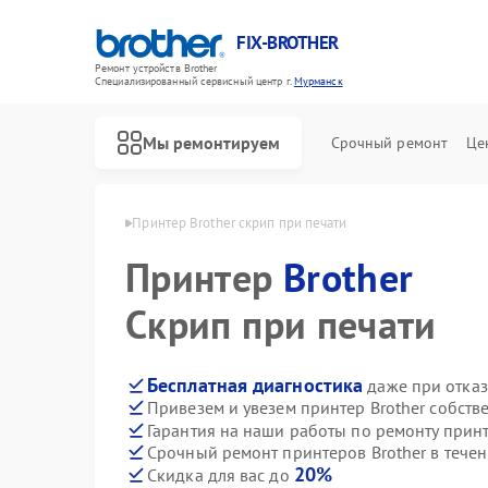
FIX-BROTHER
Ремонт устройств Brother
Специализированный cервисный центр г.
Мурманск
Мы ремонтируем
Срочный ремонт
Це
Brother в Мурманске
Принтер Brother скрип при печати
Принтер
Brother
Скрип при печати
Бесплатная диагностика
даже при отказ
Привезем и увезем принтер Brother собств
Ремонт распошивальных машин Brother
Ремонт швейных машинок Brother
Ремонт вышивальных машин Brother
Гарантия на наши работы по ремонту прин
Срочный ремонт принтеров Brother в течен
20%
Скидка для вас до