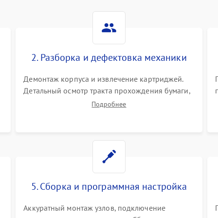
2. Разборка и дефектовка механики
Демонтаж корпуса и извлечение картриджей.
Детальный осмотр тракта прохождения бумаги,
шестерней привода, роликов захвата и узла
Подробнее
термозакрепления (фьюзера). Поиск
.
физического износа и повреждений деталей.
5. Сборка и программная настройка
Аккуратный монтаж узлов, подключение