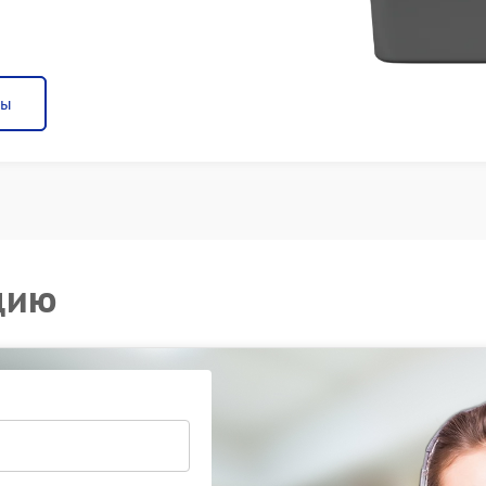
ны
цию