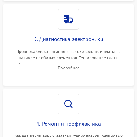
3. Диагностика электроники
Проверка блока питания и высоковольтной платы на
наличие пробитых элементов. Тестирование платы
форматирования, целостности шлейфов, контактов
Подробнее
картриджа и оптопар (датчиков прохождения и наличия
бумаги).
4. Ремонт и профилактика
Замена изношенных деталей (термопленки, резиновых