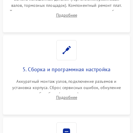
валов, тормозных площадок). Компонентный ремонт плат.
Тщательная очистка тракта печати, контактов и линз блока
Подробнее
лазера (LSU) от просыпанного тонера и пыли.
5. Сборка и программная настройка
Аккуратный монтаж узлов, подключение разъемов и
установка корпуса. Сброс сервисных ошибок, обнуление
счетчиков абсорбера (памперса) или узла переноса,
Подробнее
обновление прошивки и программная калибровка аппарата.