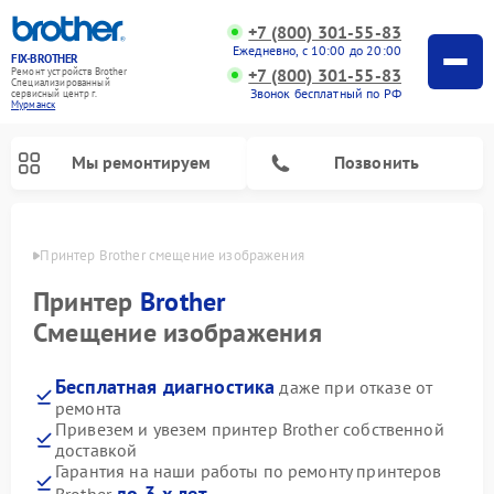
+7 (800) 301-55-83
Ежедневно, с 10:00 до 20:00
FIX-BROTHER
+7 (800) 301-55-83
Ремонт устройств Brother
Специализированный
Звонок бесплатный по РФ
cервисный центр г.
Мурманск
Мы ремонтируем
Позвонить
анске
Принтер Brother смещение изображения
Принтер
Brother
Смещение изображения
Бесплатная диагностика
даже при отказе от
Ремонт швейных машинок Brother
Ремонт распошивальных машин Brother
Ремонт вышивальных машин Brother
ремонта
Привезем и увезем принтер Brother собственной
доставкой
Гарантия на наши работы по ремонту принтеров
до 3-х лет
Brother