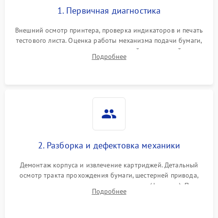
1. Первичная диагностика
Внешний осмотр принтера, проверка индикаторов и печать
тестового листа. Оценка работы механизма подачи бумаги,
выявление посторонних шумов, замятий и первичный анализ
Подробнее
дефектов печати (полосы, фон, пробелы).
2. Разборка и дефектовка механики
Демонтаж корпуса и извлечение картриджей. Детальный
осмотр тракта прохождения бумаги, шестерней привода,
роликов захвата и узла термозакрепления (фьюзера). Поиск
Подробнее
физического износа и повреждений деталей.