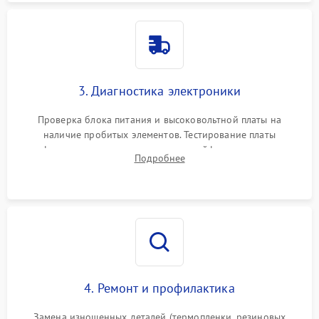
3. Диагностика электроники
Проверка блока питания и высоковольтной платы на
наличие пробитых элементов. Тестирование платы
форматирования, целостности шлейфов, контактов
Подробнее
картриджа и оптопар (датчиков прохождения и наличия
бумаги).
4. Ремонт и профилактика
Замена изношенных деталей (термопленки, резиновых