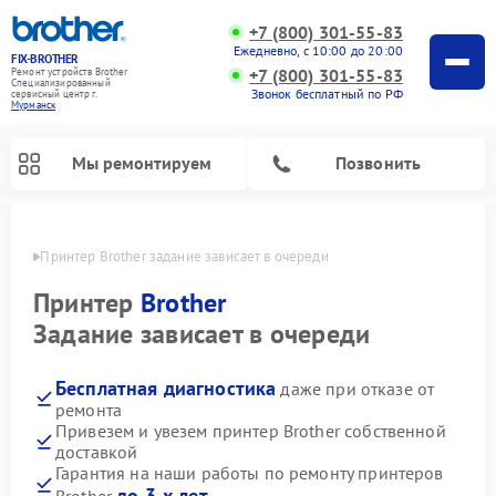
+7 (800) 301-55-83
Ежедневно, с 10:00 до 20:00
FIX-BROTHER
+7 (800) 301-55-83
Ремонт устройств Brother
Специализированный
Звонок бесплатный по РФ
cервисный центр г.
Мурманск
Мы ремонтируем
Позвонить
анске
Принтер Brother задание зависает в очереди
Принтер
Brother
Задание зависает в очереди
Бесплатная диагностика
даже при отказе от
Ремонт швейных машинок Brother
Ремонт распошивальных машин Brother
Ремонт вышивальных машин Brother
ремонта
Привезем и увезем принтер Brother собственной
доставкой
Гарантия на наши работы по ремонту принтеров
до 3-х лет
Brother