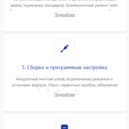
валов, тормозных площадок). Компонентный ремонт плат.
Тщательная очистка тракта печати, контактов и линз блока
Подробнее
лазера (LSU) от просыпанного тонера и пыли.
5. Сборка и программная настройка
Аккуратный монтаж узлов, подключение разъемов и
установка корпуса. Сброс сервисных ошибок, обнуление
счетчиков абсорбера (памперса) или узла переноса,
Подробнее
обновление прошивки и программная калибровка аппарата.