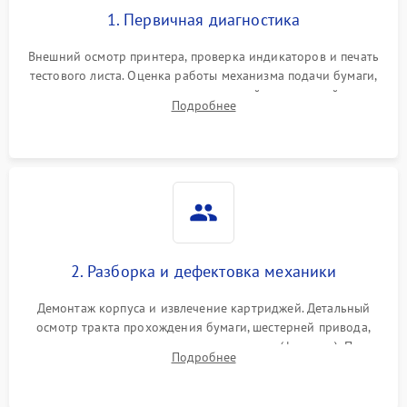
1. Первичная диагностика
Внешний осмотр принтера, проверка индикаторов и печать
тестового листа. Оценка работы механизма подачи бумаги,
выявление посторонних шумов, замятий и первичный анализ
Подробнее
дефектов печати (полосы, фон, пробелы).
2. Разборка и дефектовка механики
Демонтаж корпуса и извлечение картриджей. Детальный
осмотр тракта прохождения бумаги, шестерней привода,
роликов захвата и узла термозакрепления (фьюзера). Поиск
Подробнее
физического износа и повреждений деталей.