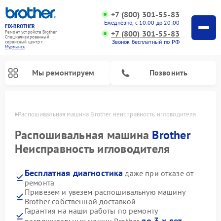
+7 (800) 301-55-83
Ежедневно, с 10:00 до 20:00
FIX-BROTHER
+7 (800) 301-55-83
Ремонт устройств Brother
Специализированный
Звонок бесплатный по РФ
cервисный центр г.
Мурманск
Мы ремонтируем
Позвонить
анске
Распошивальная машина Brother неисправность игловодителя
Распошивальная машина
Brother
Неисправность игловодителя
Бесплатная диагностика
даже при отказе от
Ремонт швейных машинок Brother
Ремонт вышивальных машин Brother
ремонта
Привезем и увезем распошивальную машину
Brother собственной доставкой
Гарантия на наши работы по ремонту
до 3-х лет
распошивальных машин Brother