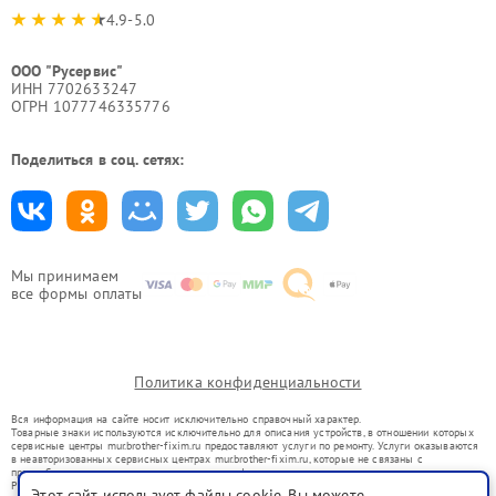
4.9-5.0
ООО "Русервис"
ИНН 7702633247
ОГРН 1077746335776
Поделиться в соц. сетях:
Мы принимаем
все формы оплаты
Политика конфиденциальности
Вся информация на сайте носит исключительно справочный характер.
Товарные знаки используются исключительно для описания устройств, в отношении которых
сервисные центры mur.brother-fixim.ru предоставляют услуги по ремонту. Услуги оказываются
в неавторизованных сервисных центрах mur.brother-fixim.ru, которые не связаны с
правообладателями товарных знаков или их официальными представителями.
Ремонт осуществляется для устройств, уже введенных в гражданский оборот в соответствии
Этот сайт использует файлы cookie. Вы можете