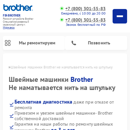
+7 (800) 301-55-83
Ежедневно, с 10:00 до 20:00
FIX-BROTHER
+7 (800) 301-55-83
Ремонт устройств Brother
Специализированный
Звонок бесплатный по РФ
cервисный центр г.
Мурманск
Мы ремонтируем
Позвонить
анске
Швейные машинки Brother не наматывается нить на шпульку
Швейные машинки
Brother
Не наматывается нить на шпульку
Бесплатная диагностика
даже при отказе от
Ремонт распошивальных машин Brother
Ремонт вышивальных машин Brother
ремонта
Привезем и увезем швейные машинки- Brother
собственной доставкой
Гарантия на наши работы по ремонту швейных
до 3-х лет
машинок Brother