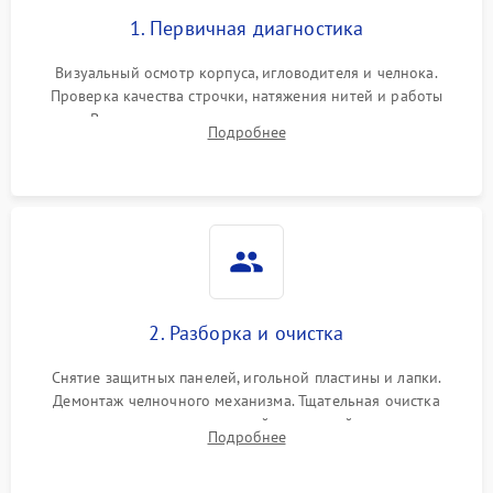
1. Первичная диагностика
Визуальный осмотр корпуса, игловодителя и челнока.
Проверка качества строчки, натяжения нитей и работы
педали. Выявление посторонних стуков, пропусков стежков,
Подробнее
обрывов нити или заклинивания механизмов на тестовом
лоскуте ткани.
2. Разборка и очистка
Снятие защитных панелей, игольной пластины и лапки.
Демонтаж челночного механизма. Тщательная очистка
внутренних узлов от скопившейся тканевой пыли, очесов,
Подробнее
остатков старой смазки и обрывков нитей с помощью
кистей и сжатого воздуха.