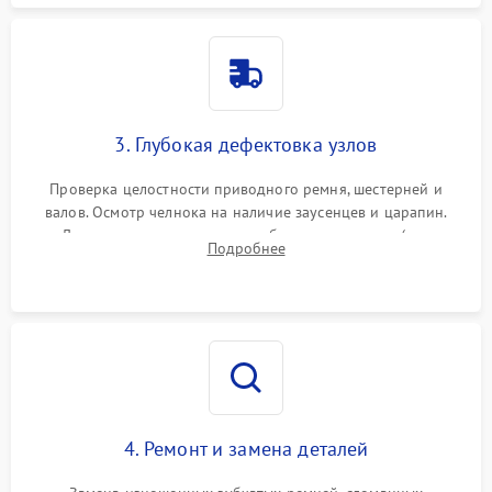
3. Глубокая дефектовка узлов
Проверка целостности приводного ремня, шестерней и
валов. Осмотр челнока на наличие заусенцев и царапин.
Диагностика электромотора, блока управления (для
Подробнее
компьютерных машин), нитевдевателя и механизма
продвижения ткани (зубчатой рейки).
4. Ремонт и замена деталей