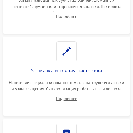
Замена изношенных зубчатых ремней, сломанных
шестерней, пружин или сгоревшего двигателя. Полировка
челночного устройства для устранения заусенцев.
Подробнее
Восстановление контактов в педали и пайка элементов на
плате электронных швейных машин.
5. Смазка и точная настройка
Нанесение специализированного масла на трущиеся детали
и узлы вращения. Синхронизация работы иглы и челнока
(настройка таймингов). Регулировка высоты зубчатой рейки,
Подробнее
центровка игловодителя и калибровка натяжителей верхней
и нижней нити.