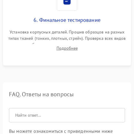
6. Финальное тестирование
Установка корпусных деталей. Прошив образцов на разных
типах тканей (тонких, плотных, стрейч). Проверка всех видов
строчек, работы реверса, выметывания петли и намотчика
Подробнее
шпульки. Контроль плавности хода и отсутствия
посторонних шумов.
FAQ. Ответы на вопросы
Вы можете ознакомиться с приведенными ниже