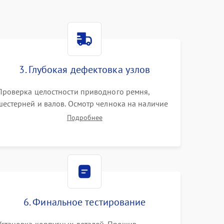
3. Глубокая дефектовка узлов
Проверка целостности приводного ремня,
шестерней и валов. Осмотр челнока на наличие
заусенцев и царапин. Диагностика
Подробнее
электромотора, блока управления (для
компьютерных машин), нитевдевателя и
механизма продвижения ткани (зубчатой
рейки).
6. Финальное тестирование