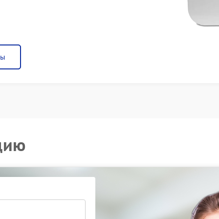
ны
цию