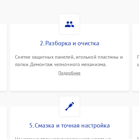
2. Разборка и очистка
Снятие защитных панелей, игольной пластины и
я
лапки. Демонтаж челночного механизма.
х
Тщательная очистка внутренних узлов от
Подробнее
скопившейся тканевой пыли, очесов, остатков
старой смазки и обрывков нитей с помощью
кистей и сжатого воздуха.
5. Смазка и точная настройка