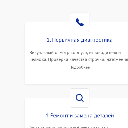
1. Первичная диагностика
Визуальный осмотр корпуса, игловодителя и
челнока. Проверка качества строчки, натяжени
нитей и работы педали. Выявление посторонни
Подробнее
стуков, пропусков стежков, обрывов нити или
заклинивания механизмов на тестовом лоскуте
ткани.
4. Ремонт и замена деталей