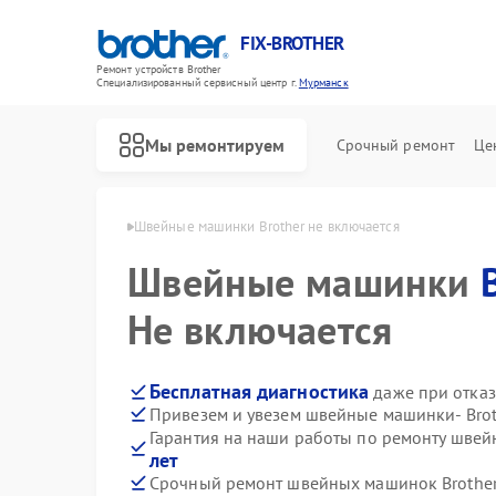
FIX-BROTHER
Ремонт устройств Brother
Специализированный cервисный центр г.
Мурманск
Мы ремонтируем
Срочный ремонт
Це
rother в Мурманске
Швейные машинки Brother не включается
Швейные машинки
Не включается
Бесплатная диагностика
даже при отказ
Привезем и увезем швейные машинки- Brot
Ремонт распошивальных машин Brother
Ремонт вышивальных машин Brother
Гарантия на наши работы по ремонту шве
лет
Срочный ремонт швейных машинок Brother 