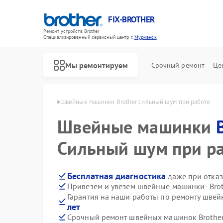
FIX-BROTHER
Ремонт устройств Brother
Специализированный cервисный центр г.
Мурманск
Мы ремонтируем
Срочный ремонт
Це
rother в Мурманске
Швейные машинки Brother сильный шум при работе
Швейные машинки
Сильный шум при р
Бесплатная диагностика
даже при отказ
Привезем и увезем швейные машинки- Brot
Ремонт распошивальных машин Brother
Ремонт вышивальных машин Brother
Гарантия на наши работы по ремонту шве
лет
Срочный ремонт швейных машинок Brother 