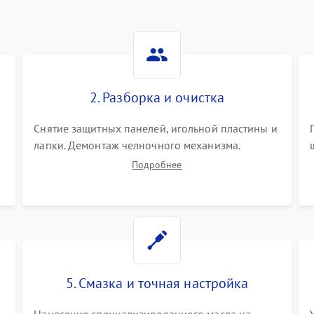
2. Разборка и очистка
Снятие защитных панелей, игольной пластины и
я
лапки. Демонтаж челночного механизма.
х
Тщательная очистка внутренних узлов от
Подробнее
скопившейся тканевой пыли, очесов, остатков
старой смазки и обрывков нитей с помощью
кистей и сжатого воздуха.
5. Смазка и точная настройка