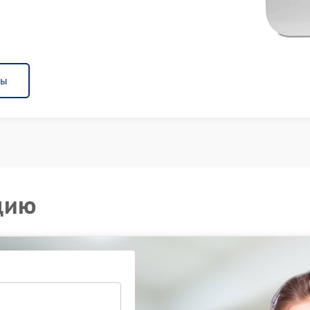
ны
цию