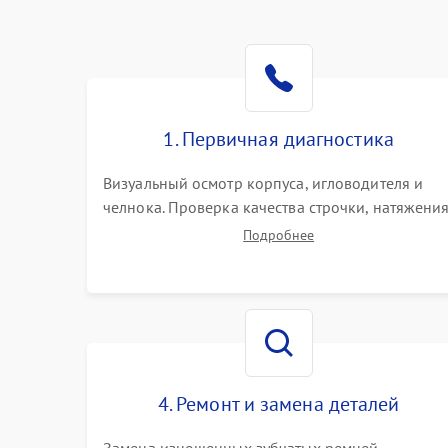
1. Первичная диагностика
Визуальный осмотр корпуса, игловодителя и
челнока. Проверка качества строчки, натяжени
нитей и работы педали. Выявление посторонни
Подробнее
стуков, пропусков стежков, обрывов нити или
заклинивания механизмов на тестовом лоскуте
ткани.
4. Ремонт и замена деталей