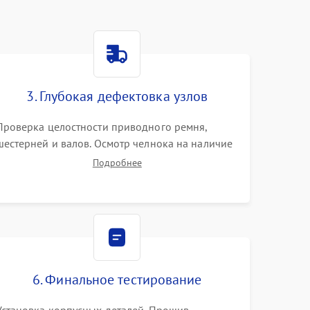
3. Глубокая дефектовка узлов
Проверка целостности приводного ремня,
шестерней и валов. Осмотр челнока на наличие
заусенцев и царапин. Диагностика
Подробнее
электромотора, блока управления (для
компьютерных машин), нитевдевателя и
механизма продвижения ткани (зубчатой
рейки).
6. Финальное тестирование